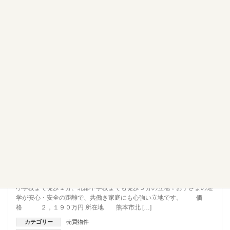
売買物件
【土地】≪土地≫熊本市北区 西梶尾町 川上小学校すぐの
好立地
小学校まで徒歩１分、北部中学校までも徒歩５分の立地！お子さまの通
学が安心・安全の距離で、共働き家庭にも心強い立地です。 価
格 ２，１９０万円 所在地 熊本市北 […]
カテゴリー
売買物件