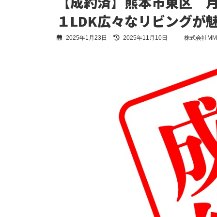
【成約済】熊本市東区 
１LDK広々なリビングが
最
2025年1月23日
2025年11月10日
株式会社MM
終
更
新
日
時
: