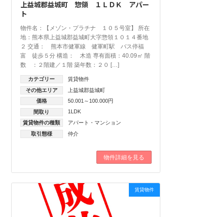
上益城郡益城町 惣領 １ＬＤＫ アパー
ト
物件名：【メゾン・プラチナ １０５号室】 所在
地：熊本県上益城郡益城町大字惣領１０１４番地
２ 交通： 熊本市健軍線 健軍町駅 バス停福
富 徒歩５分 構造： 木造 専有面積：40.09㎡ 階
数 ：２階建／１階 築年数：２０ […]
カテゴリー
賃貸物件
その他エリア
上益城郡益城町
価格
50.001～100.000円
1LDK
間取り
賃貸物件の種類
アパート・マンション
取引態様
仲介
物件詳細を見る
賃貸物件