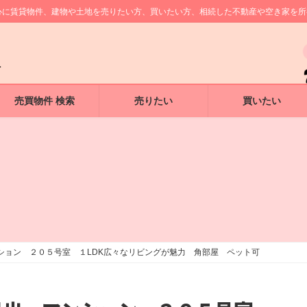
中心に賃貸物件、建物や土地を売りたい方、買いたい方、相続した不動産や空き家を
売買物件 検索
売りたい
買いたい
ション ２０５号室 １LDK広々なリビングが魅力 角部屋 ペット可