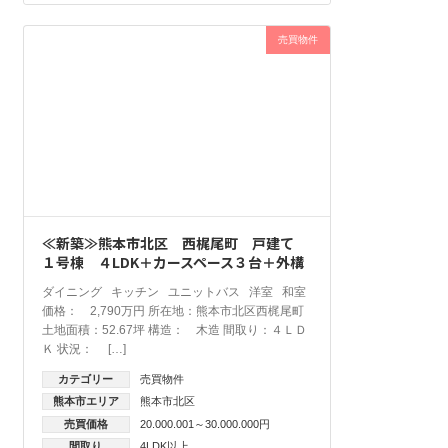
売買物件
≪新築≫熊本市北区 西梶尾町 戸建て
１号棟 ４LDK＋カースペース３台＋外構
ダイニング キッチン ユニットバス 洋室 和室
価格： 2,790万円 所在地：熊本市北区西梶尾町
土地面積：52.67坪 構造： 木造 間取り：４ＬＤ
Ｋ 状況： […]
カテゴリー
売買物件
熊本市エリア
熊本市北区
売買価格
20.000.001～30.000.000円
間取り
4LDK以上