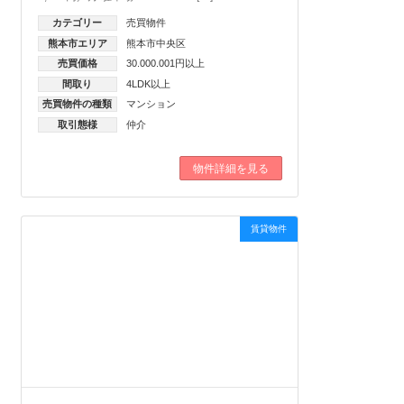
カテゴリー
売買物件
熊本市エリア
熊本市中央区
売買価格
30.000.001円以上
間取り
4LDK以上
売買物件の種類
マンション
取引態様
仲介
物件詳細を見る
賃貸物件