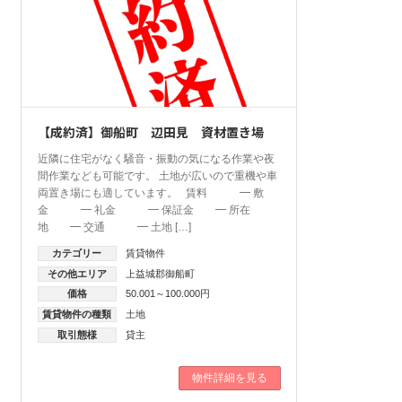
【成約済】御船町 辺田見 資材置き場
近隣に住宅がなく騒音・振動の気になる作業や夜
間作業なども可能です。 土地が広いので重機や車
両置き場にも適しています。 賃料 ━ 敷
金 ━ 礼金 ━ 保証金 ━ 所在
地 ━ 交通 ━ 土地 […]
カテゴリー
賃貸物件
その他エリア
上益城郡御船町
価格
50.001～100.000円
賃貸物件の種類
土地
取引態様
貸主
物件詳細を見る