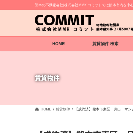
コ
ナ
熊本の不動産会社|株式会社MMK コミットでは熊本市内を
ン
ビ
テ
ゲ
ン
ー
ツ
シ
へ
ョ
ス
ン
キ
に
HOME
賃貸物件 検索
ッ
移
プ
動
賃貸物件
HOME
賃貸物件
【成約済】熊本市東区 月出 マン