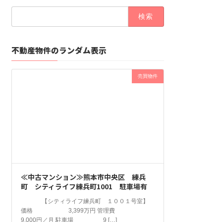
検
索:
不動産物件のランダム表示
売買物件
≪中古マンション≫熊本市中央区 練兵
町 シティライフ練兵町1001 駐車場有
【シティライフ練兵町 １００１号室】
価格 3,399万円 管理費
9,000円／月 駐車場 9 […]