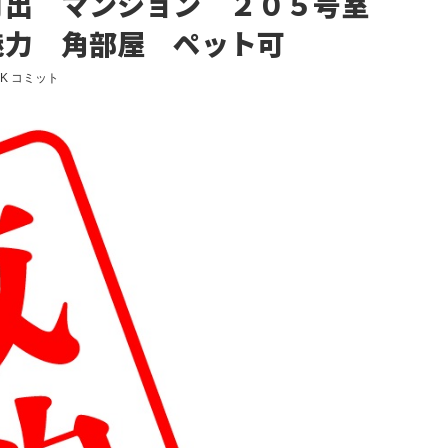
月出 マンション ２０５号室
魅力 角部屋 ペット可
K コミット