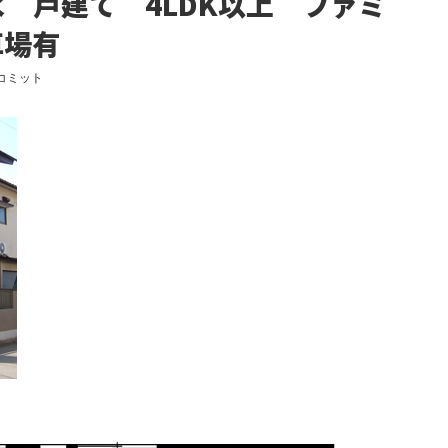
 戸建て 4LDK以上 ファミ
車場有
 コミット