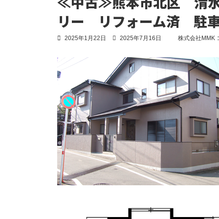
≪中古≫熊本市北区 清水
リー リフォーム済 駐
最
2025年1月22日
2025年7月16日
株式会社MMK
終
更
新
日
時
: