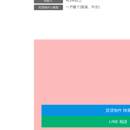
4LDK以上
間取り
一戸建て(新築、中古)
売買物件の種類
賃貸物件 検
LINE 相談