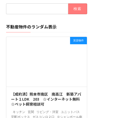
検
索:
不動産物件のランダム表示
賃貸物件
【成約済】熊本市南区 南高江 新築アパ
ート１LDK 203 ☆インターネット無料
☆ペット飼育相談可
キッチン 玄関 リビング・洋室 ユニットバス
宅配ボックス ガスコンロ２口 ※シャンボール南