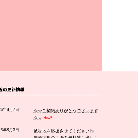
近の更新情報
26年8月7日
☆☆ご契約ありがとうございます
☆☆
New!!
26年8月3日
被災地を応援させてください❕✨
豊原下町の工場を無料貸し出しし