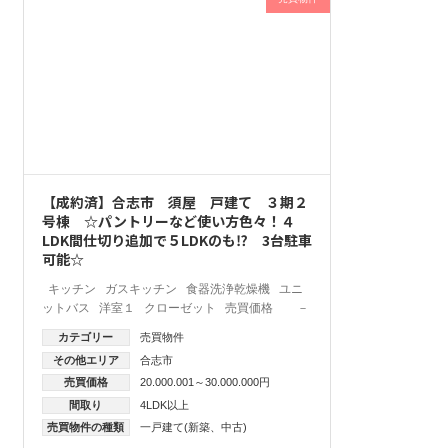
【成約済】合志市 須屋 戸建て ３期２
号棟 ☆パントリーなど使い方色々！４
LDK間仕切り追加で５LDKのも⁉ 3台駐車
可能☆
キッチン ガスキッチン 食器洗浄乾燥機 ユニ
ットバス 洋室１ クローゼット 売買価格 －
カテゴリー
売買物件
その他エリア
合志市
売買価格
20.000.001～30.000.000円
間取り
4LDK以上
売買物件の種類
一戸建て(新築、中古)