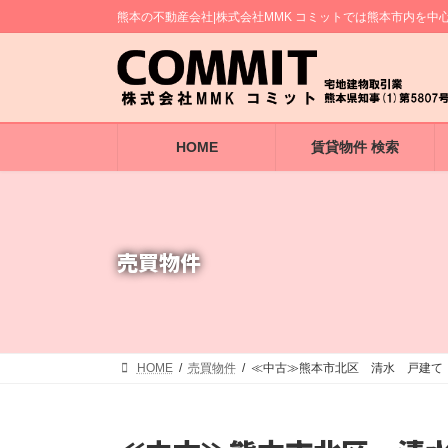
コ
ナ
熊本の不動産会社|株式会社MMK コミットでは熊本市内を
ン
ビ
テ
ゲ
ン
ー
ツ
シ
へ
ョ
ス
ン
キ
に
HOME
賃貸物件 検索
ッ
移
プ
動
売買物件
HOME
売買物件
≪中古≫熊本市北区 清水 戸建て