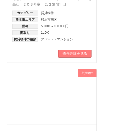
高江 ２０３号室 ２/２階 賃 […]
カテゴリー
賃貸物件
熊本市エリア
熊本市南区
価格
50.001～100.000円
1LDK
間取り
賃貸物件の種類
アパート・マンション
物件詳細を見る
売買物件