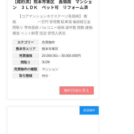
【成約済】熊本市東区 長嶺南 マンショ
ン ３ＬＤＫ ペット可 リフォーム済
【コアマンションネクステージ長嶺南】 価
格 ━万円 管理費 駐車場 修繕積立金
間取り 専有面積 バルコニー面積 築年数 階数 建物
構造 ペット飼育 現況 管理人状況
カテゴリー
売買物件
熊本市エリア
熊本市東区
売買価格
20.000.001～30.000.000円
3LDK
間取り
売買物件の種類
マンション
取引態様
仲介
物件詳細を見る
賃貸物件