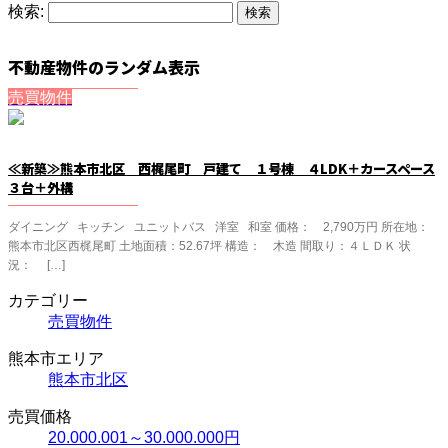
検索:
不動産物件のランダム表示
売買物件
≪新築≫熊本市北区 西梶尾町 戸建て １号棟 ４LDK＋カースペース
３台＋外構
ダイニング キッチン ユニットバス 洋室 和室 価格： 2,790万円 所在地：
熊本市北区西梶尾町 土地面積：52.67坪 構造： 木造 間取り：４ＬＤＫ 状
況： […]
カテゴリー
売買物件
熊本市エリア
熊本市北区
売買価格
20.000.001～30.000.000円