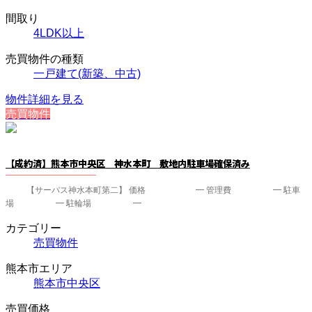
間取り
4LDK以上
売買物件の種類
一戸建て(新築、中古)
物件詳細を見る
売買物件
【成約済】熊本市中央区 神水本町 敷地内駐車場確保済み
【サーパス神水本町第二】 価格 ━ 管理費 ━ 駐車
場 ━ 駐輪場 ━
カテゴリー
売買物件
熊本市エリア
熊本市中央区
売買価格