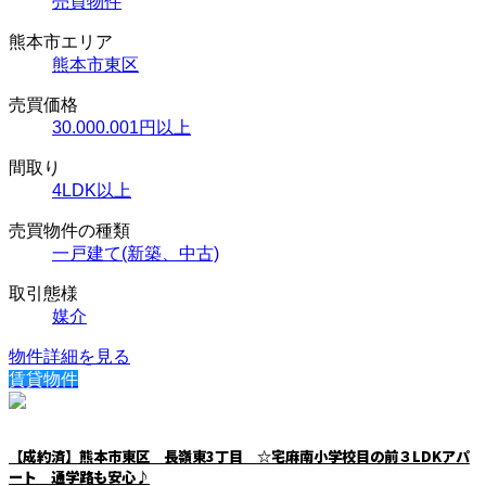
売買物件
熊本市エリア
熊本市東区
売買価格
30.000.001円以上
間取り
4LDK以上
売買物件の種類
一戸建て(新築、中古)
取引態様
媒介
物件詳細を見る
賃貸物件
【成約済】熊本市東区 長嶺東3丁目 ☆宅麻南小学校目の前３LDKアパ
ート 通学路も安心♪