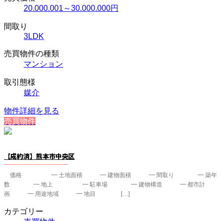
20.000.001～30.000.000円
間取り
3LDK
売買物件の種類
マンション
取引態様
媒介
物件詳細を見る
売買物件
【成約済】熊本市中央区
価格 ━ 土地面積 ━ 建物面積 ━ 間取り ━ 築年
数 ━ 地上 ━ 駐車場 ━ 建物構造 ━ 都市計
画 ━ 用途地域 ━ 地目 […]
カテゴリー