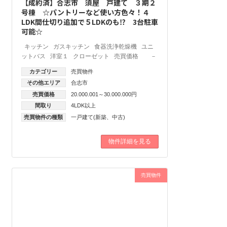
【成約済】合志市 須屋 戸建て ３期２
号棟 ☆パントリーなど使い方色々！４
LDK間仕切り追加で５LDKのも⁉ 3台駐車
可能☆
キッチン ガスキッチン 食器洗浄乾燥機 ユニ
ットバス 洋室１ クローゼット 売買価格 －
カテゴリー
売買物件
その他エリア
合志市
売買価格
20.000.001～30.000.000円
間取り
4LDK以上
売買物件の種類
一戸建て(新築、中古)
物件詳細を見る
売買物件