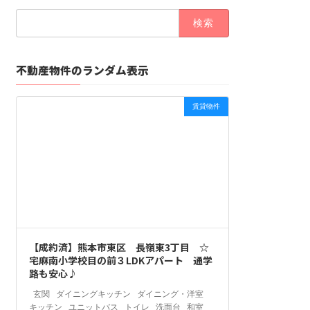
検
索:
不動産物件のランダム表示
賃貸物件
【成約済】熊本市東区 長嶺東3丁目 ☆
宅麻南小学校目の前３LDKアパート 通学
路も安心♪
玄関 ダイニングキッチン ダイニング・洋室
キッチン ユニットバス トイレ 洗面台 和室