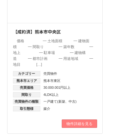
【成約済】熊本市中央区
価格 ━ 土地面積 ━ 建物面
積 ━ 間取り ━ 築年数 ━
地上 ━ 駐車場 ━ 建物構
造 ━ 都市計画 ━ 用途地域 ━
地目 […]
カテゴリー
売買物件
熊本市エリア
熊本市東区
売買価格
30.000.001円以上
間取り
4LDK以上
売買物件の種類
一戸建て(新築、中古)
取引態様
媒介
物件詳細を見る