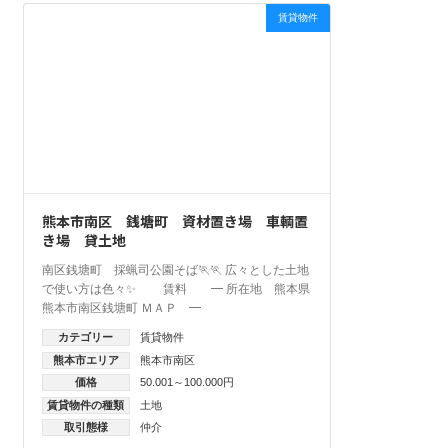
賃貸物件
熊本市南区 銭塘町 資材置き場 車輌置
き場 貸土地
南区銭塘町 採蝋司公園そば🏃🏃 広々とした土地
で使い方は色々✨ 賃料 ━ 所在地 熊本県
熊本市南区銭塘町 ＭＡＰ ━
カテゴリー
賃貸物件
熊本市エリア
熊本市南区
価格
50.001～100.000円
賃貸物件の種類
土地
取引態様
仲介