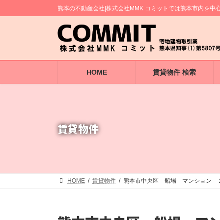
コ
ナ
熊本の不動産会社|株式会社MMK コミットでは熊本市内を
ン
ビ
テ
ゲ
ン
ー
ツ
シ
へ
ョ
ス
ン
キ
に
HOME
賃貸物件 検索
ッ
移
プ
動
賃貸物件
HOME
賃貸物件
熊本市中央区 船場 マンション 