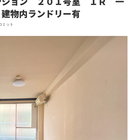
ンション ２０１号室 １Ｒ 一
 建物内ランドリー有
 コミット