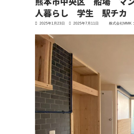
熊本市中央区 船場 マ
人暮らし 学生 駅チカ
最
2025年1月23日
2025年7月11日
株式会社MMK
終
更
新
日
時
: