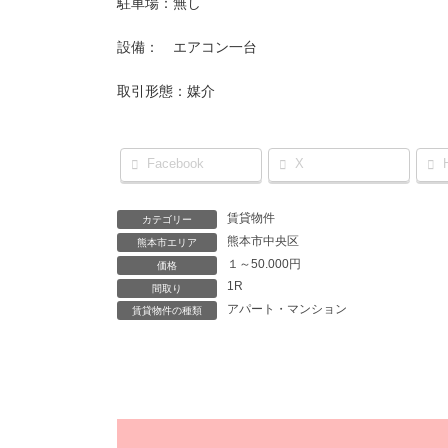
駐車場：無し
設備： エアコン一台
取引形態：媒介
Facebook
X
賃貸物件
カテゴリー
熊本市中央区
熊本市エリア
１～50.000円
価格
1R
間取り
アパート・マンション
賃貸物件の種類