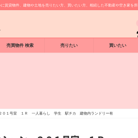
中心に賃貸物件、建物や土地を売りたい方、買いたい方、相続した不動産や空き家を
売買物件 検索
売りたい
買いたい
２０１号室 １Ｒ 一人暮らし 学生 駅チカ 建物内ランドリー有