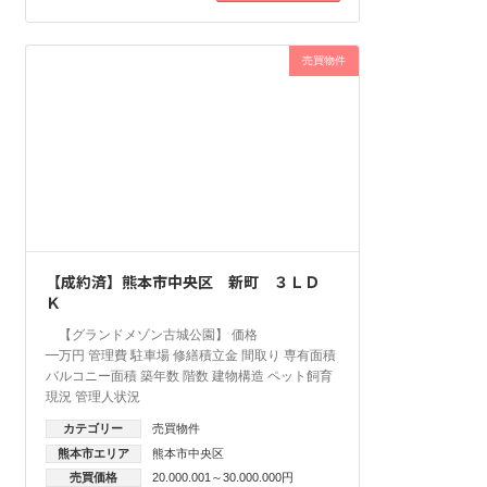
売買物件
【成約済】熊本市中央区 新町 ３ＬＤ
Ｋ
【グランドメゾン古城公園】 価格
━万円 管理費 駐車場 修繕積立金 間取り 専有面積
バルコニー面積 築年数 階数 建物構造 ペット飼育
現況 管理人状況
カテゴリー
売買物件
熊本市エリア
熊本市中央区
売買価格
20.000.001～30.000.000円