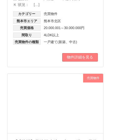
Ｋ 状況： […]
カテゴリー
売買物件
熊本市エリア
熊本市北区
売買価格
20.000.001～30.000.000円
間取り
4LDK以上
売買物件の種類
一戸建て(新築、中古)
物件詳細を見る
売買物件