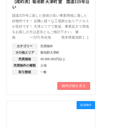
【成約済】菊池郡 大津町 室 国道325号沿
い
国道325号に面した形状の良い事業用地に適した
好物件です！ 近隣に様々な工場群がありアクセス
が良好です！ 大津エリアで新規、事業拡大で用地
をお探しの方は是非ともご検討下さい。 価
格 ━万円 所在地 熊本県菊池郡 […]
カテゴリー
売買物件
その他エリア
菊池郡大津町
売買価格
30.000.001円以上
売買物件の種類
土地
取引態様
一般
物件詳細を見る
賃貸物件