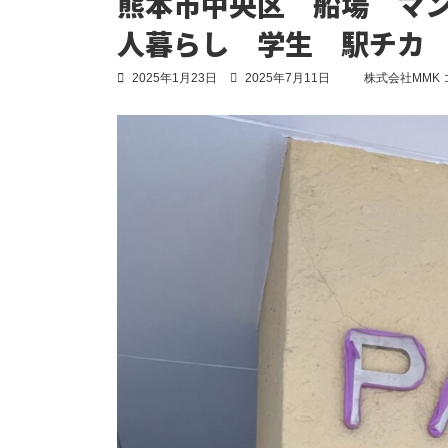
熊本市中央区 船場 マ
人暮らし 学生 駅チカ
最
2025年1月23日
2025年7月11日
株式会社MMK
終
更
新
日
時
: