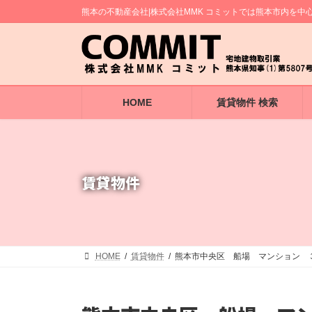
コ
ナ
熊本の不動産会社|株式会社MMK コミットでは熊本市内を
ン
ビ
テ
ゲ
ン
ー
ツ
シ
へ
ョ
ス
ン
キ
に
HOME
賃貸物件 検索
ッ
移
プ
動
賃貸物件
HOME
賃貸物件
熊本市中央区 船場 マンション 