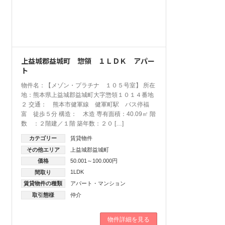
上益城郡益城町 惣領 １ＬＤＫ アパー
ト
物件名：【メゾン・プラチナ １０５号室】 所在
地：熊本県上益城郡益城町大字惣領１０１４番地
２ 交通： 熊本市健軍線 健軍町駅 バス停福
富 徒歩５分 構造： 木造 専有面積：40.09㎡ 階
数 ：２階建／１階 築年数：２０ […]
カテゴリー
賃貸物件
その他エリア
上益城郡益城町
価格
50.001～100.000円
1LDK
間取り
賃貸物件の種類
アパート・マンション
取引態様
仲介
物件詳細を見る