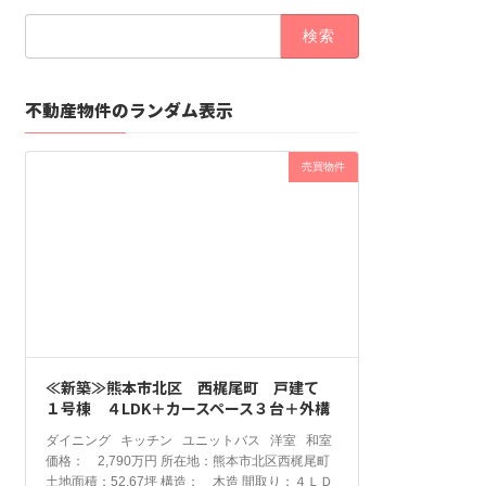
検
索:
不動産物件のランダム表示
売買物件
≪新築≫熊本市北区 西梶尾町 戸建て
１号棟 ４LDK＋カースペース３台＋外構
ダイニング キッチン ユニットバス 洋室 和室
価格： 2,790万円 所在地：熊本市北区西梶尾町
土地面積：52.67坪 構造： 木造 間取り：４ＬＤ