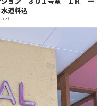
ンション ３０１号室 １Ｒ 一
 水道料込
 コミット