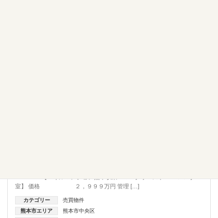
売買物件
≪中古マンション≫熊本市中央区 本山 ３ＬＤＫ リフォ
ーム済 ペット飼育可
【エイルマンション熊本駅東 マークウエスト ４０６号
室】 価格 ２，９９９万円 管理 […]
カテゴリー
売買物件
熊本市エリア
熊本市中央区