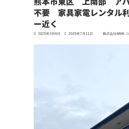
熊本市東区 上南部 ア
不要 家具家電レンタル
ー近く
最
2025年3月6日
2025年7月11日
株式会社MMK 
終
更
新
日
時
: