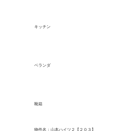
キッチン
ベランダ
靴箱
物件名：山本ハイツ２【２０３】