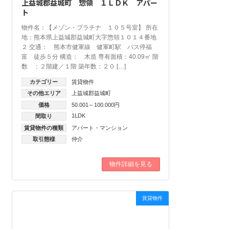
上益城郡益城町 惣領 １ＬＤＫ アパー
ト
物件名：【メゾン・プラチナ １０５号室】 所在
地：熊本県上益城郡益城町大字惣領１０１４番地
２ 交通： 熊本市健軍線 健軍町駅 バス停福
富 徒歩５分 構造： 木造 専有面積：40.09㎡ 階
数 ：２階建／１階 築年数：２０ […]
カテゴリー
賃貸物件
その他エリア
上益城郡益城町
価格
50.001～100.000円
1LDK
間取り
賃貸物件の種類
アパート・マンション
取引態様
仲介
物件詳細を見る
賃貸物件