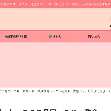
中心に賃貸物件、建物や土地を売りたい方、買いたい方、相続した不動産や空き家を
売買物件 検索
売りたい
買いたい
０３号室 ２Ｋ 敷金不要 家具家電レンタル利用可 大型ショッピングセンター