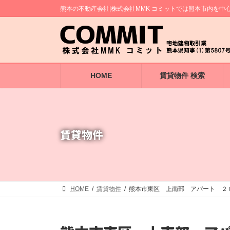
コ
ナ
熊本の不動産会社|株式会社MMK コミットでは熊本市内を
ン
ビ
テ
ゲ
ン
ー
ツ
シ
へ
ョ
ス
ン
キ
に
HOME
賃貸物件 検索
ッ
移
プ
動
賃貸物件
HOME
賃貸物件
熊本市東区 上南部 アパート ２