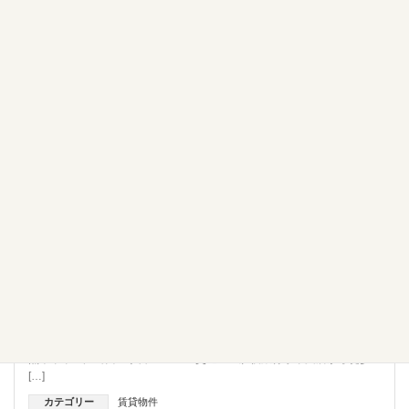
賃貸物件
熊本市東区 戸島西 マンション １ＬＤＫ ペット可物
件 アメニティエヌ
物件名：【Ａｍｅｎｉｔｙ Ｎ ４０２号室】 所在地：熊本県
熊本市東区戸島西６丁目２－２８ 交通： 肥後銀行小峯支店から徒歩
[…]
カテゴリー
賃貸物件