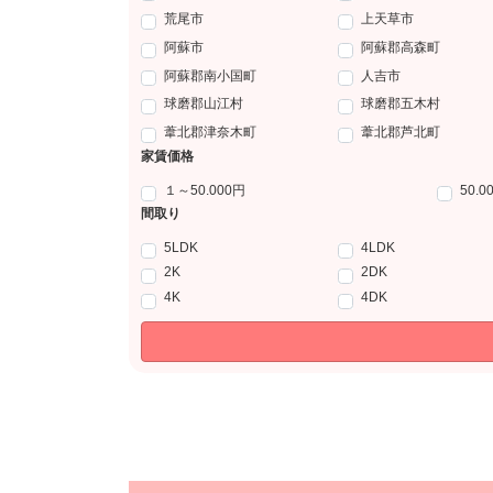
荒尾市
上天草市
阿蘇市
阿蘇郡高森町
阿蘇郡南小国町
人吉市
球磨郡山江村
球磨郡五木村
葦北郡津奈木町
葦北郡芦北町
家賃価格
１～50.000円
50.0
間取り
5LDK
4LDK
2K
2DK
4K
4DK