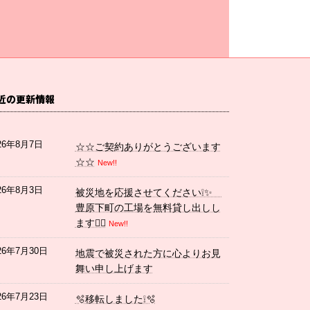
近の更新情報
26年8月7日
☆☆ご契約ありがとうございます
☆☆
New!!
26年8月3日
被災地を応援させてください❕✨
豊原下町の工場を無料貸し出しし
ます💁‍♀️
New!!
26年7月30日
地震で被災された方に心よりお見
舞い申し上げます
26年7月23日
🫧移転しました❕🫧