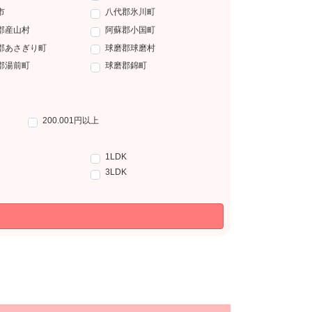
市
八代郡氷川町
郡産山村
阿蘇郡小国町
郡あさぎり町
球磨郡球磨村
郡湯前町
球磨郡錦町
200.001円以上
1LDK
3LDK