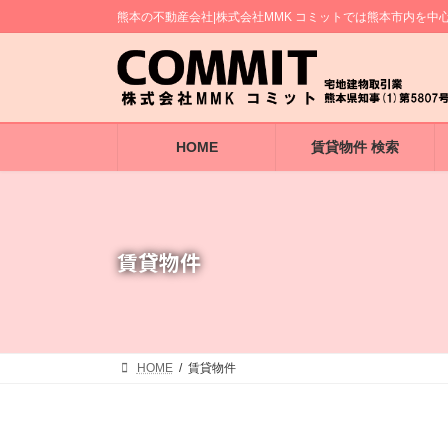
コ
ナ
熊本の不動産会社|株式会社MMK コミットでは熊本市内を
ン
ビ
テ
ゲ
ン
ー
ツ
シ
へ
ョ
ス
ン
キ
に
HOME
賃貸物件 検索
ッ
移
プ
動
賃貸物件
HOME
賃貸物件