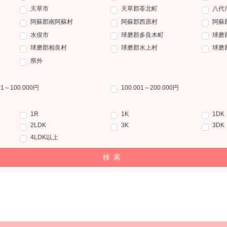
天草市
天草郡苓北町
八代
阿蘇郡南阿蘇村
阿蘇郡西原村
阿蘇
水俣市
球磨郡多良木町
球磨
球磨郡相良村
球磨郡水上村
球磨
県外
01～100.000円
100.001～200.000円
1R
1K
1DK
2LDK
3K
3DK
4LDK以上
検索