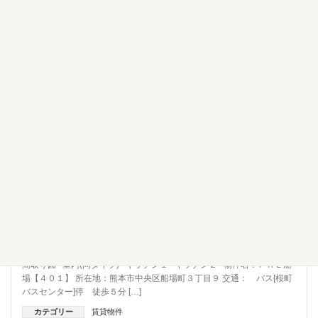
賃貸物件
熊本市中央区 船場 マンション ４０１号室 １Ｒ 一人
暮らし 学生 駅チカ 水道料込
間取り図 室内(同タイプ) キッチン１ キッチン２ 物件名：ＰＡＬ船
場【４０１】 所在地：熊本市中央区船場町３丁目９ 交通： バス[桜町
バスセンター]停 徒歩５分 […]
カテゴリー
賃貸物件