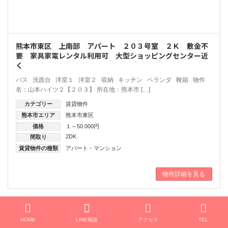
熊本市東区 上南部 アパート ２０３号室 ２Ｋ 敷金不
要 家具家電レンタル利用可 大型ショッピングセンター近
く
バス 洗面台 洋室１ 洋室２ 収納 キッチン ベランダ 靴箱 物件
名：山本ハイツ２【２０３】 所在地：熊本市 […]
カテゴリー
賃貸物件
熊本市エリア
熊本市東区
価格
１～50.000円
2DK
間取り
賃貸物件の種類
アパート・マンション
物件詳細を見る
賃貸物件
HOME
LINE相談
アクセス
TEL