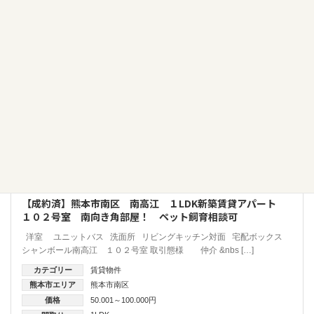
賃貸物件
【成約済】熊本市南区 南高江 １LDK新築賃貸アパート
１０２号室 南向き角部屋！ ペット飼育相談可
洋室 ユニットバス 洗面所 リビングキッチン対面 宅配ボックス
シャンボール南高江 １０２号室 取引態様 仲介 &nbs […]
カテゴリー
賃貸物件
熊本市エリア
熊本市南区
価格
50.001～100.000円