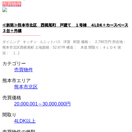
売買物件
≪新築≫熊本市北区 西梶尾町 戸建て １号棟 ４LDK＋カースペース
３台＋外構
ダイニング キッチン ユニットバス 洋室 和室 価格： 2,790万円 所在地：
熊本市北区西梶尾町 土地面積：52.67坪 構造： 木造 間取り：４ＬＤＫ 状
況： […]
カテゴリー
売買物件
熊本市エリア
熊本市北区
売買価格
20.000.001～30.000.000円
間取り
4LDK以上
売買物件の種類