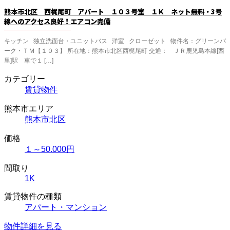
熊本市北区 西梶尾町 アパート １０３号室 １Ｋ ネット無料・3号
線へのアクセス良好！エアコン完備
キッチン 独立洗面台・ユニットバス 洋室 クローゼット 物件名：グリーンパ
ーク・ＴＭ【１０３】 所在地：熊本市北区西梶尾町 交通： ＪＲ鹿児島本線[西
里]駅 車で１ […]
カテゴリー
賃貸物件
熊本市エリア
熊本市北区
価格
１～50.000円
間取り
1K
賃貸物件の種類
アパート・マンション
物件詳細を見る