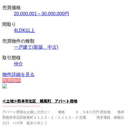
売買価格
20.000.001～30.000.000円
間取り
4LDK以上
売買物件の種類
一戸建て(新築、中古)
取引態様
仲介
物件詳細を見る
売買物件
≪土地≫熊本市北区 梶尾町 アパート用地
アパート用地をお探しの方に✨ 価格 ３，５８０万円 所在地 熊本
県熊本市北区梶尾町１１１３－１・１１１３－４ 交通 熊本電鉄 南陽台
入口 バス停 徒歩１分 […]