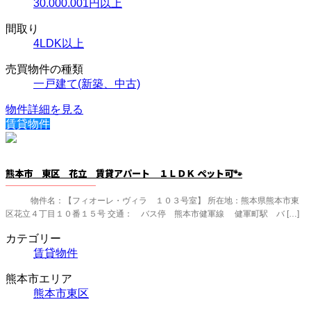
30.000.001円以上
間取り
4LDK以上
売買物件の種類
一戸建て(新築、中古)
物件詳細を見る
賃貸物件
熊本市 東区 花立 賃貸アパート １ＬＤＫ ペット可🐾
物件名：【フィオーレ・ヴィラ １０３号室】 所在地：熊本県熊本市東
区花立４丁目１０番１５号 交通： バス停 熊本市健軍線 健軍町駅 バ […]
カテゴリー
賃貸物件
熊本市エリア
熊本市東区