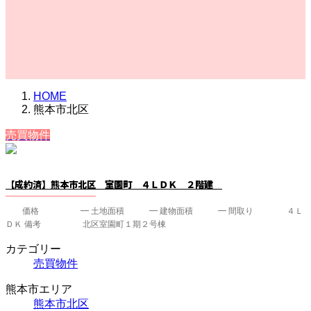
HOME
熊本市北区
売買物件
【成約済】熊本市北区 室園町 ４ＬＤＫ ２階建
価格 ━ 土地面積 ━ 建物面積 ━ 間取り ４Ｌ
ＤＫ 備考 北区室園町１期２号棟
カテゴリー
売買物件
熊本市エリア
熊本市北区