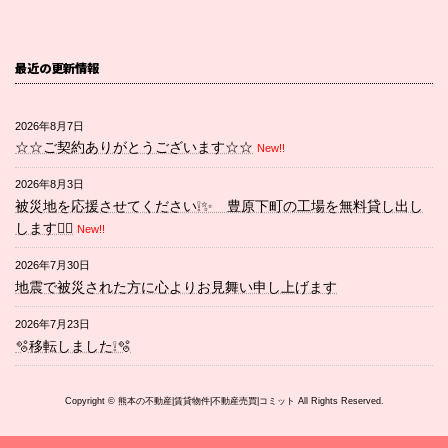
最近の更新情報
2026年8月7日
☆☆ご契約ありがとうございます☆☆
New!!
2026年8月3日
被災地を応援させてください❕✨ 豊原下町の工場を無料貸し出し
します💁‍♀️
New!!
2026年7月30日
地震で被災された方に心よりお見舞い申し上げます
2026年7月23日
🫧移転しました❕🫧
Copyright © 熊本の不動産|賃貸物件|不動産売買|コミット All Rights Reserved.