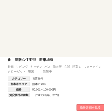
【成約済】熊本市東区 若葉 戸建賃貸 新築 オール電
化 閑散な住宅街 駐車場有
外観 リビング キッチン バス 脱衣所 玄関 洋室１ ウォークイン
クローゼット 現況 賃貸中
カテゴリー
賃貸物件
熊本市エリア
熊本市東区
価格
50.001～100.000円
賃貸物件の種類
一戸建て(新築、中古)
物件詳細を見る