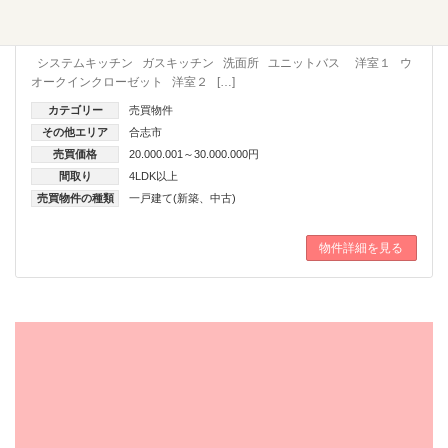
【成約済】合志市 須屋3期1号棟 3台駐車可能４LDK新築
戸建て約2帖のWIC（1階）間仕切り追加で５LDKのも‼
システムキッチン ガスキッチン 洗面所 ユニットバス 洋室１ ウ
オークインクローゼット 洋室２ […]
カテゴリー
売買物件
その他エリア
合志市
売買価格
20.000.001～30.000.000円
間取り
4LDK以上
売買物件の種類
一戸建て(新築、中古)
物件詳細を見る