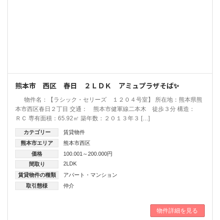
熊本市 西区 春日 ２ＬＤＫ アミュプラザそば✨
物件名：【ラシック・セリーズ １２０４号室】 所在地：熊本県熊
本市西区春日２丁目 交通： 熊本市健軍線二本木 徒歩３分 構造：
ＲＣ 専有面積：65.92㎡ 築年数：２０１３年３ […]
カテゴリー
賃貸物件
熊本市エリア
熊本市西区
価格
100.001～200.000円
2LDK
間取り
賃貸物件の種類
アパート・マンション
取引態様
仲介
物件詳細を見る