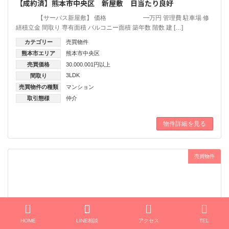
【成約済】熊本市中央区 新屋敷 日当たり良好
【サーパス新屋敷】 価格 ━万円 管理費 駐車場 修
繕積立金 間取り 専有面積 バルコニー面積 築年数 階数 建 […]
カテゴリー
売買物件
熊本市エリア
熊本市中央区
売買価格
30.000.001円以上
3LDK
間取り
売買物件の種類
マンション
取引態様
仲介
物件詳細を見る
売買物件
HOME
LINE相談
アクセス
TEL