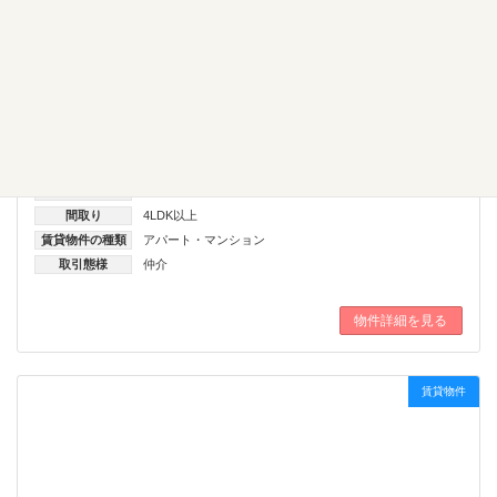
熊本市 東区 月出 ４ＬＤＫ マンション 小型犬飼育可
能🐶 新築物件
物件名：【レ・ジェイド熊本日赤通り ２０８号室】 所在
地：熊本県熊本市東区月出８丁目１－１７ […]
カテゴリー
賃貸物件
熊本市エリア
熊本市東区
価格
100.001～200.000円
間取り
4LDK以上
賃貸物件の種類
アパート・マンション
取引態様
仲介
物件詳細を見る
賃貸物件