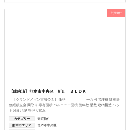
売買物件
【成約済】熊本市中央区 新町 ３ＬＤＫ
【グランドメゾン古城公園】 価格 ━万円 管理費 駐車場
修繕積立金 間取り 専有面積 バルコニー面積 築年数 階数 建物構造 ペッ
ト飼育 現況 管理人状況
カテゴリー
売買物件
熊本市エリア
熊本市中央区